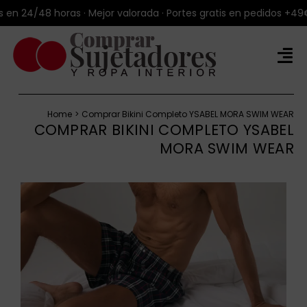
Saltar
24/48 horas · Mejor valorada · Portes gratis en pedidos +49€ · E
al
contenido
Tog
Nav
Tienda Online
Home
Comprar Bikini Completo YSABEL MORA SWIM WEAR
Productos
COMPRAR BIKINI COMPLETO YSABEL
MORA SWIM WEAR
Marcas
Blog
Sobre Talla100®