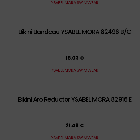
YSABEL MORA SWIM WEAR
Bikini Bandeau YSABEL MORA 82496 B/C
18.03 €
YSABEL MORA SWIM WEAR
Bikini Aro Reductor YSABEL MORA 82916 E
21.49 €
¿Quieres comprar
Bikini
YSABEL MORA SWIM WEAR