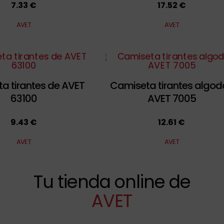
7.33 €
17.52 €
AVET
AVET
a tirantes de AVET
Camiseta tirantes algod
63100
AVET 7005
9.43 €
12.61 €
AVET
AVET
Tu tienda online de
AVET