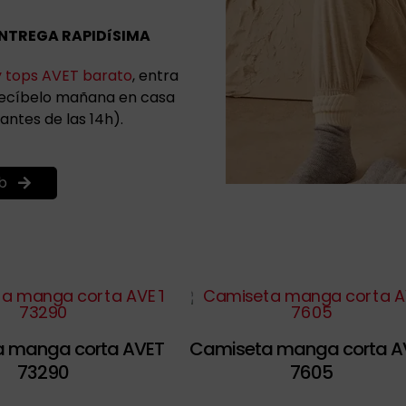
ENTREGA RAPIDíSIMA
y tops AVET barato
, entra
 recíbelo mañana en casa
antes de las 14h).
b
 manga corta AVET
Camiseta manga corta A
73290
7605