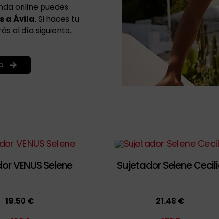
enda online puedes
s a Ávila
. Si haces tu
ás al día siguiente.
b
dor VENUS Selene
Sujetador Selene Cecil
19.50 €
21.48 €