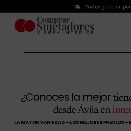
Saltar
Portes gratis en pe
al
contenido
¿Conoces la mejor
tie
desde Ávila en
inte
LA MAYOR VARIEDAD – LOS MEJORES PRECIOS – 