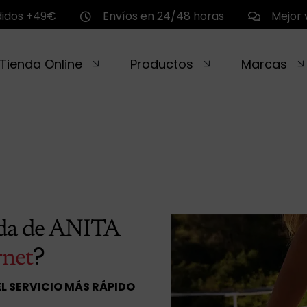
didos +49€
Envíos en 24/48 horas
Mejor 
Tienda Online
Productos
Marcas
nda de ANITA
?
rnet
EL SERVICIO MÁS RÁPIDO