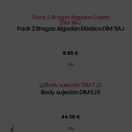
Pack 2 Bragas Algodón Elástico DIM 9AJ
8.95 €
DIM
Body sujeción DIM EJX
44.36 €
¿Buscando la mejor
tienda online
DIM