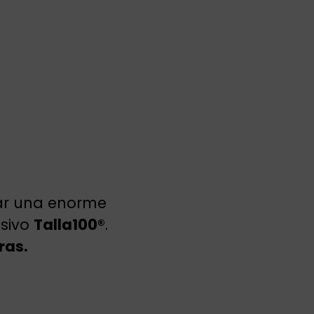
rar una enorme
usivo
Talla100®
.
ras.