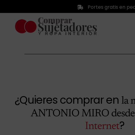
Saltar
Portes gratis en pe
al
contenido
¿Quieres comprar en
la 
ANTONIO MIRO desde 
?
Internet