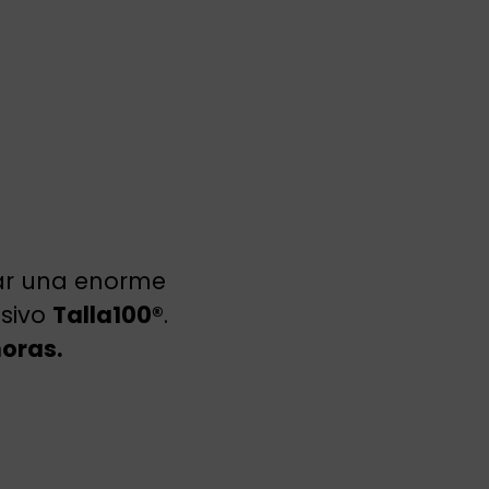
rar una enorme
usivo
Talla100®
.
horas.