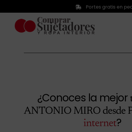
Saltar
Portes gratis en pe
al
contenido
¿Conoces la mejor
ANTONIO MIRO desde P
?
internet