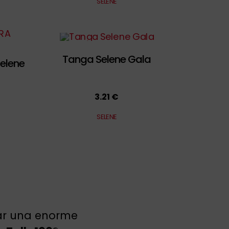
SELENE
Tanga Selene Gala
elene
3.21 €
SELENE
rar una enorme