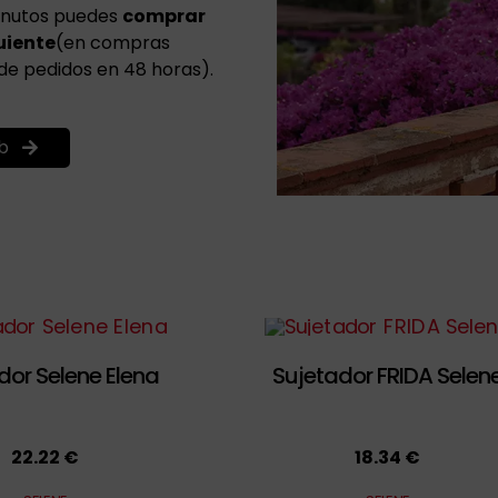
minutos puedes
comprar
uiente
(en compras
 de pedidos en 48 horas).
b
dor Selene Elena
Sujetador FRIDA Selen
22.22 €
18.34 €