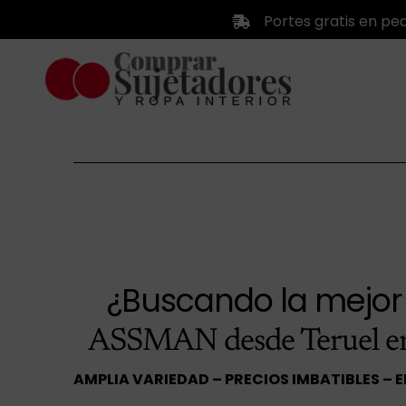
Saltar
Portes gratis en pe
al
contenido
¿Buscando la mejo
ASSMAN desde Teruel 
AMPLIA VARIEDAD – PRECIOS IMBATIBLES – 