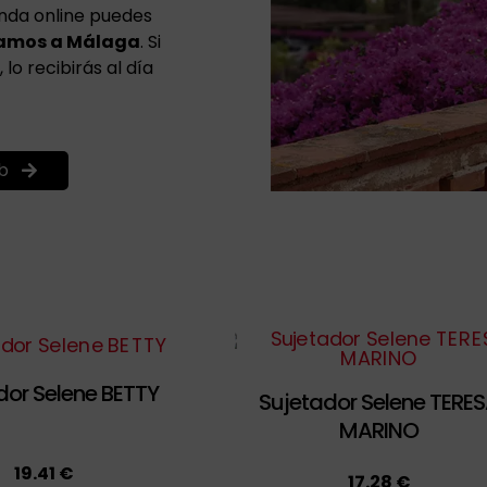
enda online puedes
viamos a Málaga
. Si
lo recibirás al día
b
dor Selene BETTY
Sujetador Selene TERE
MARINO
19.41 €
17.28 €