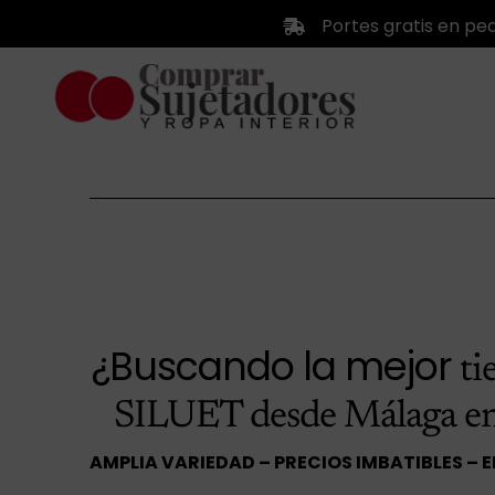
Saltar
Portes gratis en pe
al
contenido
¿Buscando la mejor
ti
SILUET desde Málaga e
AMPLIA VARIEDAD – PRECIOS IMBATIBLES – 