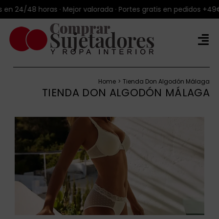
Saltar
/48 horas · Mejor valorada · Portes gratis en pedidos +49€ · Env
al
contenido
Tog
Nav
Tienda Online
Home
Tienda Don Algodón Málaga
Productos
TIENDA DON ALGODÓN MÁLAGA
Marcas
Blog
Sobre Talla100®