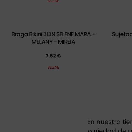
SELENE
Braga Bikini 3139 SELENE MARA -
Sujetad
MELANY - MIREIA
7.62 €
SELENE
En nuestra ti
variedad de pr