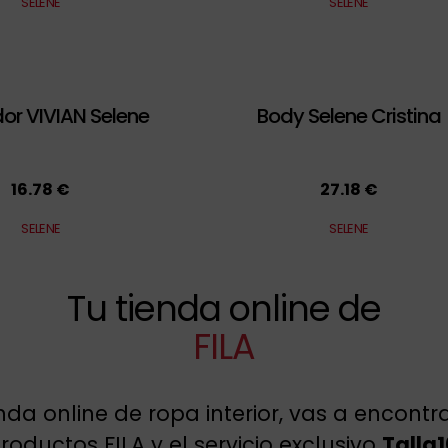
SELENE
SELENE
or VIVIAN Selene
Body Selene Cristina
16.78 €
27.18 €
SELENE
SELENE
Tu tienda online de
FILA
enda online de ropa interior, vas a encont
oductos FILA y el servicio exclusivo
Talla