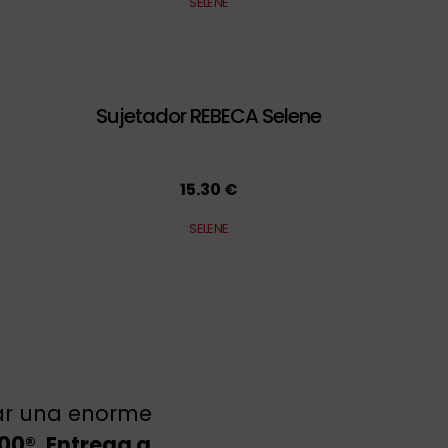
SELENE
Sujetador REBECA Selene
15.30 €
SELENE
rar una enorme
100®
.
Entrega a