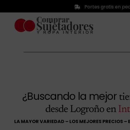
Saltar
Portes gratis en pe
al
contenido
¿Buscando la mejor
ti
desde Logroño en
In
LA MAYOR VARIEDAD – LOS MEJORES PRECIOS – 