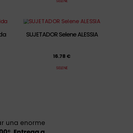
SELENE
ida
SUJETADOR Selene ALESSIA
16.78 €
SELENE
rar una enorme
100®
.
Entrega a