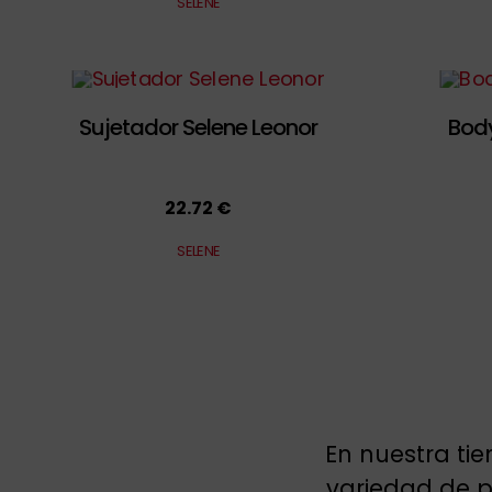
SELENE
Sujetador Selene Leonor
Bod
22.72 €
SELENE
En nuestra ti
variedad de pr