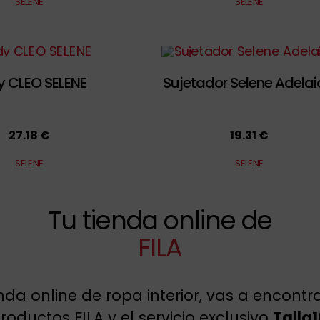
SELENE
SELENE
y CLEO SELENE
Sujetador Selene Adela
27.18 €
19.31 €
SELENE
SELENE
Tu tienda online de
FILA
enda online de ropa interior, vas a encont
oductos FILA y el servicio exclusivo
Talla