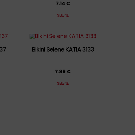
7.14 €
SELENE
137
Bikini Selene KATIA 3133
7.89 €
SELENE