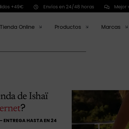
didos +49€
Envíos en 24/48 horas
Mejor 
Tienda Online
Productos
Marcas
enda de Ishaï
?
ernet
 – ENTREGA HASTA EN 24