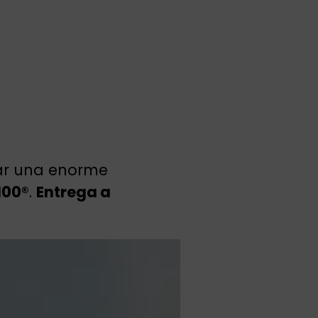
rar una enorme
100®
.
Entrega a