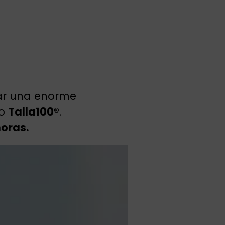
rar una enorme
vo
Talla100®
.
horas.