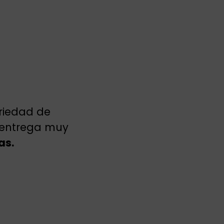
riedad de
e entrega muy
as.