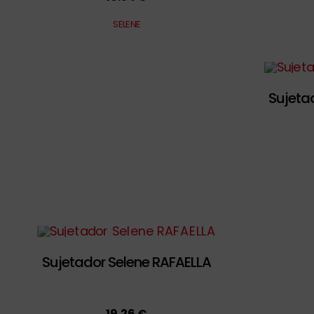
SELENE
Sujetad
Sujetador Selene RAFAELLA
19.26 €