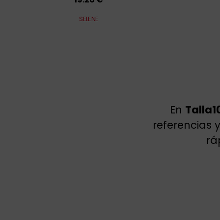
SELENE
En
Talla1
referencias 
rá