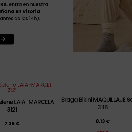
ARK
, entra en nuestra
añana en Vitoria
antes de las 14h).
Braga Bikini MAQUILLAJE S
Selene LAIA-MARCELA
3118
3121
8.13 €
7.39 €