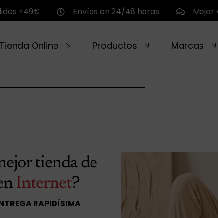
didos +49€
Envíos en 24/48 horas
Mejor 
Tienda Online
Productos
Marcas
mejor tienda de
?
en
Internet
ENTREGA RAPIDÍSIMA