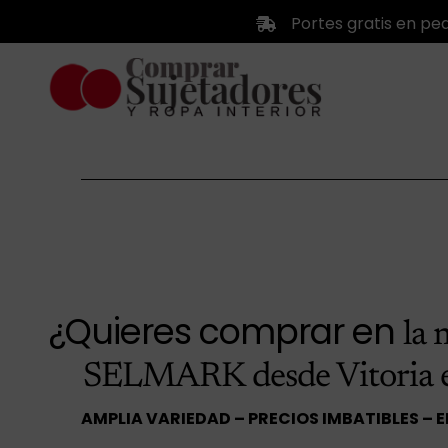
Saltar
Portes gratis en pe
al
contenido
¿Quieres comprar en
la 
SELMARK desde Vitoria 
AMPLIA VARIEDAD – PRECIOS IMBATIBLES – 