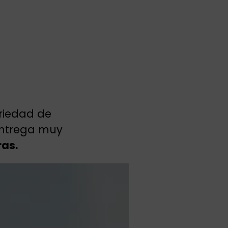
riedad de
entrega muy
ras.