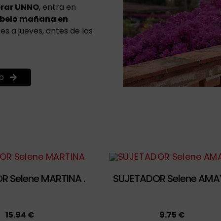
rar UNNO
, entra en
íbelo mañana en
s a jueves, antes de las
b
R Selene MARTINA .
SUJETADOR Selene AMA
15.94 €
9.75 €