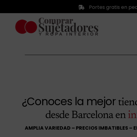
Saltar
Portes gratis en pe
al
contenido
¿Conoces la mejor
tie
desde Barcelona en
in
AMPLIA VARIEDAD – PRECIOS IMBATIBLES – 