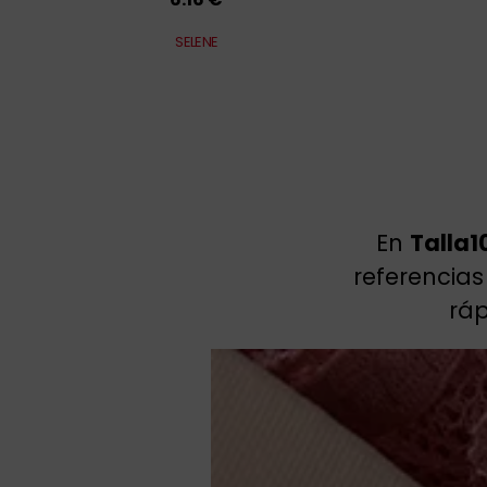
SELENE
En
Talla1
referencia
ráp