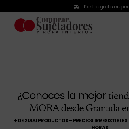
Saltar
Portes gratis en pe
al
contenido
¿Conoces la mejor
tien
MORA desde Granada e
+ DE 2000 PRODUCTOS – PRECIOS IRRESISTIBLES
HORAS