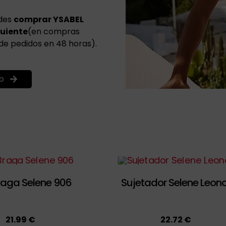
edes
comprar YSABEL
guiente
(en compras
 de pedidos en 48 horas).
b
raga Selene 906
Sujetador Selene Leono
21.99 €
22.72 €