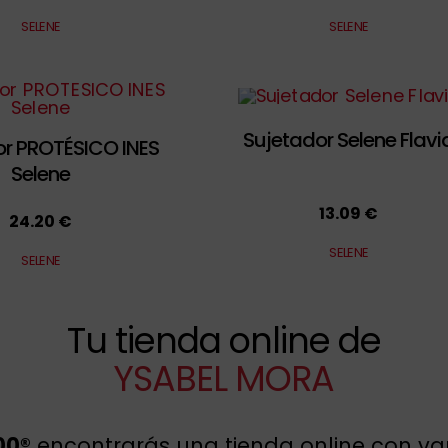
SELENE
SELENE
Sujetador Selene Flavi
or PROTÉSICO INES
Selene
13.09 €
24.20 €
SELENE
SELENE
Tu tienda online de
YSABEL MORA
00®
encontrarás una tienda online con va