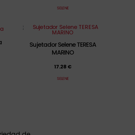
SELENE
a
Sujetador Selene TERESA
MARINO
17.28 €
SELENE
riedad de