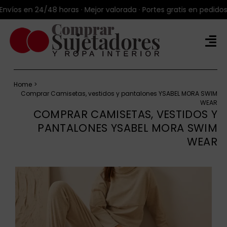
Saltar
s en 24/48 horas · Mejor valorada · Portes gratis en pedidos +49
al
contenido
Tog
Nav
Tienda Online
Home
Productos
Comprar Camisetas, vestidos y pantalones YSABEL MORA SWIM
WEAR
Marcas
COMPRAR CAMISETAS, VESTIDOS Y
PANTALONES YSABEL MORA SWIM
Blog
WEAR
Sobre Talla100®