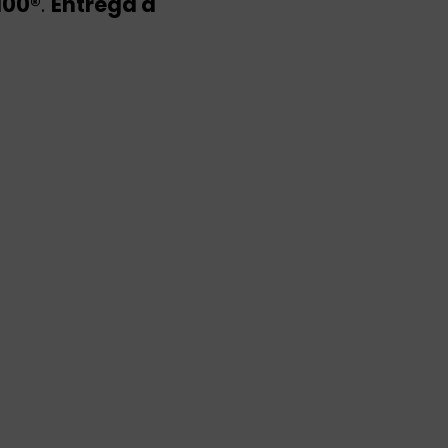
100®
.
Entrega a