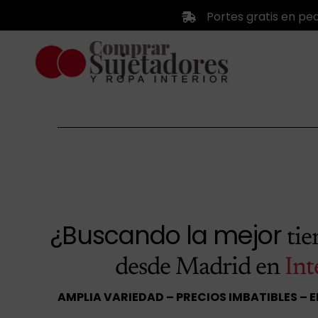
Saltar
Portes gratis en pe
al
contenido
¿Buscando la mejor
ti
desde Madrid en
Int
AMPLIA VARIEDAD – PRECIOS IMBATIBLES – 