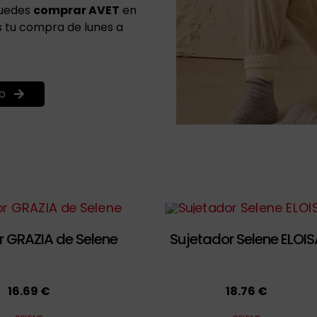
puedes
comprar AVET
en
es tu compra de lunes a
b
r GRAZIA de Selene
Sujetador Selene ELOIS
16.69 €
18.76 €