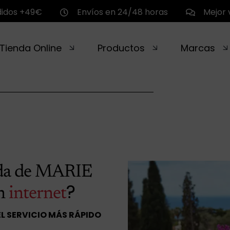
didos +49€
Envíos en 24/48 horas
Mejor 
Tienda Online
Productos
Marcas
da de MARIE
?
n
internet
EL SERVICIO MÁS RÁPIDO