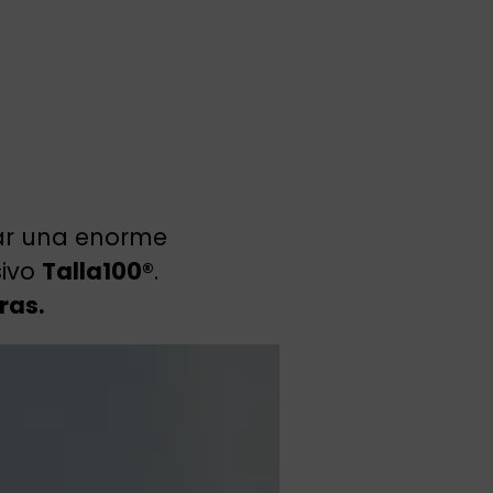
rar una enorme
sivo
Talla100®
.
ras.