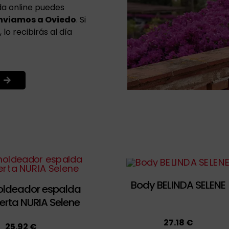
da online puedes
enviamos a Oviedo
. Si
lo recibirás al día
Body BELINDA SELENE
ldeador espalda
erta NURIA Selene
27.18 €
25.92 €