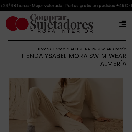
Saltar
48 horas · Mejor valorada · Portes gratis en pedidos +49€ · Enví
al
contenido
Tog
Nav
Tienda Online
Home
Tienda YSABEL MORA SWIM WEAR Almería
Productos
TIENDA YSABEL MORA SWIM WEAR
ALMERÍA
Marcas
Blog
Sobre Talla100®