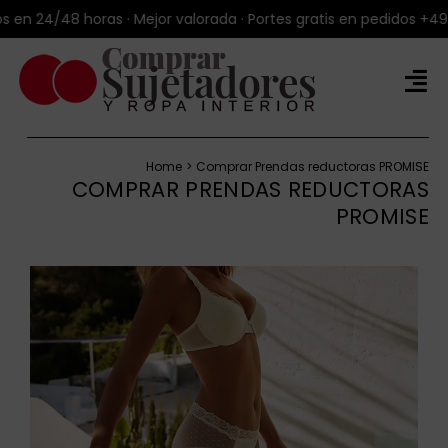
Saltar
 24/48 horas · Mejor valorada · Portes gratis en pedidos +49€ · 
al
contenido
Tog
Nav
Tienda Online
Home
Comprar Prendas reductoras PROMISE
Productos
COMPRAR PRENDAS REDUCTORAS
PROMISE
Marcas
Blog
Sobre Talla100®