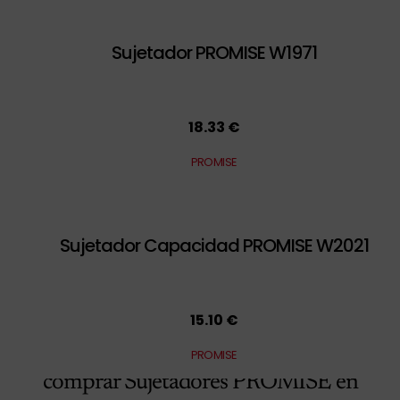
Sujetador PROMISE W1971
18.33 €
PROMISE
Sujetador Capacidad PROMISE W2021
15.10 €
¿Buscando la mejor
tienda para
PROMISE
comprar Sujetadores PROMISE en