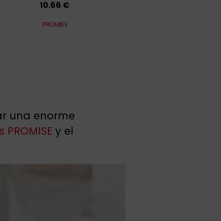
10.66 €
PROMISE
rar una enorme
nis PROMISE
y el