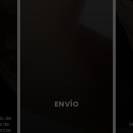
ENVÍO
ic de
s de
n
arcas