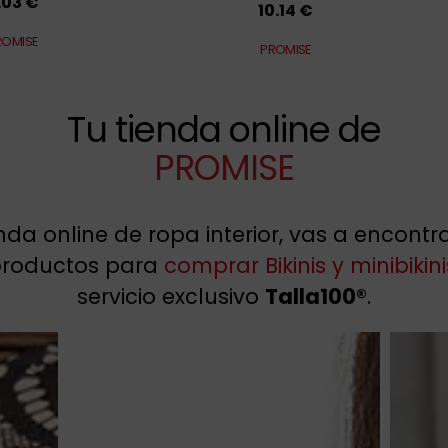
.03 €
10.14 €
ROMISE
PROMISE
Tu tienda online de
PROMISE
enda online de ropa interior, vas a encont
productos para
comprar Bikinis y minibiki
servicio exclusivo
Talla100®
.