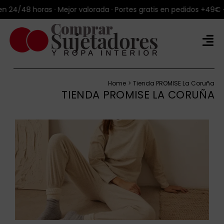
Saltar
/48 horas · Mejor valorada · Portes gratis en pedidos +49€ · Env
al
contenido
Tog
Nav
Tienda Online
Home
Tienda PROMISE La Coruña
Productos
TIENDA PROMISE LA CORUÑA
Marcas
Blog
Sobre Talla100®