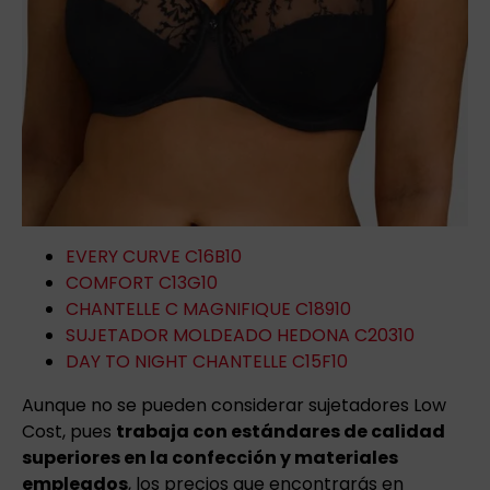
EVERY CURVE C16B10
COMFORT C13G10
CHANTELLE C MAGNIFIQUE C18910
SUJETADOR MOLDEADO HEDONA C20310
DAY TO NIGHT CHANTELLE C15F10
Aunque no se pueden considerar sujetadores Low
Cost, pues
trabaja con estándares de calidad
superiores en la confección y materiales
empleados
, los precios que encontrarás en