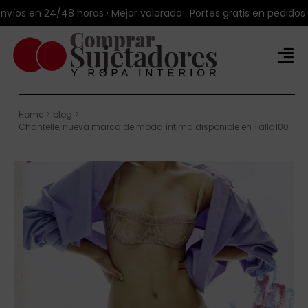
Saltar
íos en 24/48 horas · Mejor valorada · Portes gratis en pedidos +
al
contenido
Tog
Nav
Tienda Online
Home
blog
Productos
Chantelle, nueva marca de moda íntima disponible en Talla100
Marcas
Blog
Sobre Talla100®