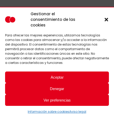
Gestionar el
© Copyright Ciudad de Barbate, S.L.U. Todos los derechos
reservados, a excepción de aquellos derechos propiedad de
consentimiento de las
las marcas aquí mostradas.
cookies
Aviso Legal
|
Política de privacidad
|
Información sobre cookies
Para ofrecer las mejores experiencias, utilizamos tecnologías
como las cookies para almacenar y/o acceder a la información
del dispositivo. El consentimiento de estas tecnologías nos
PROGRAMA KIT DIGITAL COFINANCIADO POR LOS
permitirá procesar datos como el comportamiento de
FONDOS NEXT GENERATION (EU) DEL MECANISMO
navegación o las identificaciones únicas en este sitio. No
DE RECUPERACIÓN Y RESILIENCIA
consentir o retirar el consentimiento, puede afectar negativamente
a ciertas características y funciones.
Aceptar
Denegar
Ver preferencias
Información sobre cookies
Aviso legal