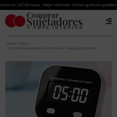
Saltar
víos en 24/48 horas · Mejor valorada · Portes gratis en pedidos 
al
contenido
Tog
Nav
Tienda Online
Home
blog
Productos
¿Tu talla de sujetador en 5 minutos? ¡Averígualo ahora!
Marcas
Blog
Sobre Talla100®