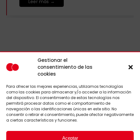
Leer más →
Gestionar el
© Copyright Ciudad de Barbate, S.L.U. Todos los derechos
reservados, a excepción de aquellos derechos propiedad de
consentimiento de las
las marcas aquí mostradas.
cookies
Aviso Legal
|
Política de privacidad
|
Información sobre cookies
Para ofrecer las mejores experiencias, utilizamos tecnologías
como las cookies para almacenar y/o acceder a la información
del dispositivo. El consentimiento de estas tecnologías nos
PROGRAMA KIT DIGITAL COFINANCIADO POR LOS
permitirá procesar datos como el comportamiento de
FONDOS NEXT GENERATION (EU) DEL MECANISMO
navegación o las identificaciones únicas en este sitio. No
DE RECUPERACIÓN Y RESILIENCIA
consentir o retirar el consentimiento, puede afectar negativamente
a ciertas características y funciones.
Aceptar