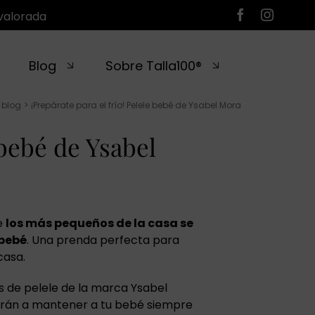
valorada
Blog
Sobre Talla100®
blog
¡Prepárate para el frío! Pelele bebé de Ysabel Mora
 bebé de Ysabel
e
los más pequeños de la casa se
 bebé
. Una prenda perfecta para
casa.
 de pelele de la marca Ysabel
arán a mantener a tu bebé siempre